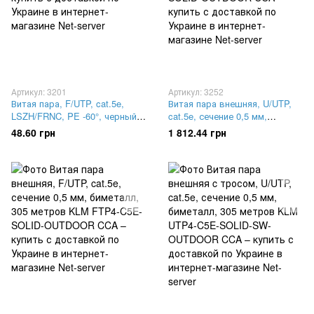
Артикул: 3201
Артикул: 3252
Витая пара, F/UTP, cat.5e,
Витая пара внешняя, U/UTP,
LSZH/FRNC, PE -60°, черный,
cat.5e, сечение 0,5 мм,
100м. Corning CCXDAE-C0047-
биметалл, 305 метров KLM
48.60 грн
1 812.44 грн
C001-L7
UTP4-C5E-SOLID-OUTDOOR
CCA