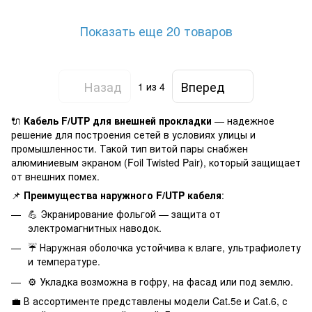
Показать еще 20 товаров
Назад
Вперед
1
из 4
🔌
Кабель F/UTP для внешней прокладки
— надежное
решение для построения сетей в условиях улицы и
промышленности. Такой тип витой пары снабжен
алюминиевым экраном (Foil Twisted Pair), который защищает
от внешних помех.
📌
Преимущества наружного F/UTP кабеля
:
💪 Экранирование фольгой — защита от
электромагнитных наводок.
☔ Наружная оболочка устойчива к влаге, ультрафиолету
и температуре.
⚙️ Укладка возможна в гофру, на фасад или под землю.
💼 В ассортименте представлены модели Cat.5e и Cat.6, с