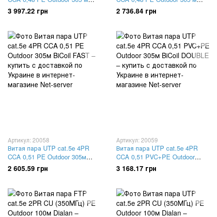
Dialan проволока 1.2 мм
Dialan
3 997.22 грн
2 736.84 грн
Артикул: 20058
Артикул: 20059
Витая пара UTP cat.5e 4PR
Витая пара UTP cat.5e 4PR
CCA 0,51 PE Outdoor 305м
CCA 0,51 PVC+PE Outdoor
BiCoil FAST
305м BiCoil DOUBLE
2 605.59 грн
3 168.17 грн