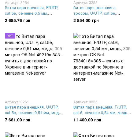
Артикул: 3254
Артикул: 3255
Витая пара внешняя, F/UTP,
Витая пара внешняя c
cat.5e, сечение 0,5 мм,
тросом, U/UTP, cat.5e,
биметалл, 305 метров KLM
сечение 0,5 мм, биметалл, 305
2 685.76 грн
2 854.00 грн
FTP4-C5E-SOLID-OUTDOOR
метров KLM UTP4-C5E-SOLID-
CCA
SW-OUTDOOR CCA
ХИТ
Артикул: 3261
Артикул: 3335
Витая пара внешняя, U/UTP,
Витая пара внешняя, F/UTP,
cat.5e, сечение 0,51 мм, медь,
cat.6, сечение 0,54 мм, медь,
305 метров OK-Net 49219m305
305 метров OK-Net
7 681.00 грн
11 400.00 грн
7934018м305