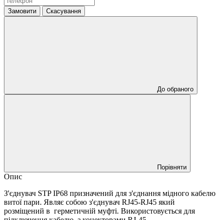
Замовити
Скасування
До обраного
Порівняти
Опис
З'єднувач STP IP68 призначений для з'єднання мідного кабелю
витої пари. Являє собою з'єднувач RJ45-RJ45 який
розміщений в герметичній муфті. Використовується для
підключення кабелю, з конекторами RJ-45 .