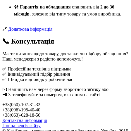
🛠️
Гарантія на обладнання
становить від
2 до 36
місяців
, залежно від типу товару та умов виробника.
🔗
Додаткова інформація
📞 Консультація
Маєте питання щодо товару, доставки чи підбору обладнання?
Наші менеджери з радістю допоможуть!
✅ Професійна технічна підтримка
✅ Індивідуальний підбір рішення
✅ Швидка відповідь у робочий час
📧 Напишіть нам через форму зворотного зв'язку або
📲 Зателефонуйте за номером, вказаним на сайті
+38(050)-107-31-32
+38(096)-195-40-40
+38(063)-628-18-56
Контактна інформація
Повна версія сайту
© Net-Server – мережеве та оптичне обладнання, Україна, 2015