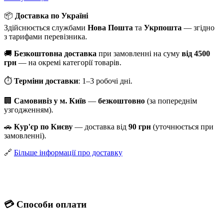
📦
Доставка по Україні
Здійснюється службами
Нова Пошта
та
Укрпошта
— згідно
з тарифами перевізника.
🚚
Безкоштовна доставка
при замовленні на суму
від 4500
грн
— на окремі категорії товарів.
⏱
Терміни доставки
: 1–3 робочі дні.
🏢
Самовивіз у м. Київ
—
безкоштовно
(за попереднім
узгодженням).
🚗
Кур'єр по Києву
— доставка від
90 грн
(уточнюється при
замовленні).
🔗
Більше інформації про доставку
💳
Способи оплати