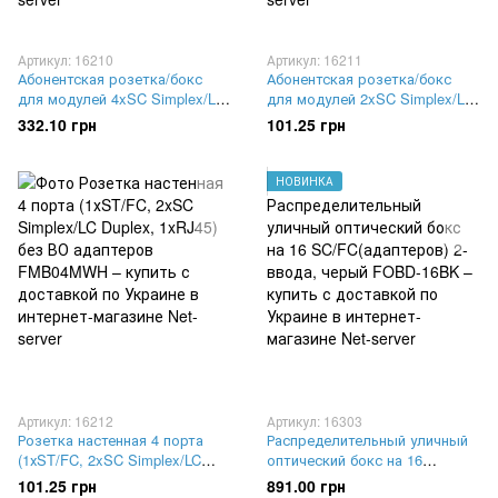
Артикул: 16210
Артикул: 16211
Абонентская розетка/бокс
Абонентская розетка/бокс
для модулей 4xSC Simplex/LC
для модулей 2xSC Simplex/LC
Duplex проходная L&W
Duplex проходная L&W
332.10 грн
101.25 грн
ELECTRONICAL LW-FTTH-
ELECTRONICAL LW-FTTH-
ZMH-15
ZMH-12
НОВИНКА
Артикул: 16212
Артикул: 16303
Розетка настенная 4 порта
Распределительный уличный
(1хST/FC, 2xSC Simplex/LC
оптический бокс на 16
Duplex, 1xRJ45) без ВО
SC/FC(адаптеров) 2-ввода,
101.25 грн
891.00 грн