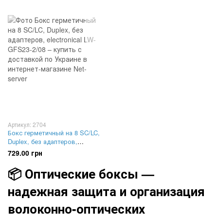
адаптеров FMB04MWH
черый FOBD-16BK
Артикул: 2704
Бокс герметичный на 8 SC/LC,
Duplex, без адаптеров,
electronical LW-GFS23-2/08
729.00 грн
📦 Оптические боксы —
надежная защита и организация
волоконно-оптических