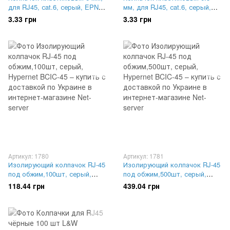
для RJ45, сat.6, серый, EPNew
мм, для RJ45, сat.6, серый,
BOOT-E6.0GYZ-50
EPNew BOOT-E6.5GY
3.33 грн
3.33 грн
Артикул: 1780
Артикул: 1781
Изолирующий колпачок RJ-45
Изолирующий колпачок RJ-45
под обжим,100шт, серый,
под обжим,500шт, серый,
Hypernet BCIC-45
Hypernet BCIC-45
118.44 грн
439.04 грн