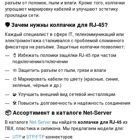
разъём от поломок, пыли и влаги. Кроме того, колпачки
упрощают маркировку кабелей и улучшают эстетику
прокладки сети.
🛡 Зачем нужны колпачки для RJ-45?
Каждый специалист в сфере IT, телекоммуникаций или
электромонтажа сталкивался с проблемой сломанного
фиксатора на разъёме. Защитные колпачки позволяют:
🧷 Избежать поломки защёлки RJ-45 при частом
подключении/отключении
🧼 Защитить разъём от пыли, грязи и влаги
🎨 Маркировать кабели по цвету (красные, синие,
зелёные, чёрные и др.)
🧩 Улучшить внешний вид сетевой инсталляции
🛠️ Повысить долговечность и надёжность соединения
📦 Ассортимент в каталоге Net-Server
В каталоге
Net-Server
вы найдёте
колпачки для RJ-45
из
ПВХ, пластика и силикона. Мы предлагаем модели для:
UTP
и
STP/FTP
коннекторов