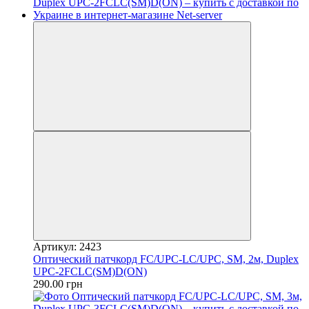
Артикул: 2423
Оптический патчкорд FC/UPC-LC/UPC, SM, 2м, Duplex
UPC-2FCLC(SM)D(ON)
290.00 грн