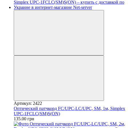
Артикул: 2422
Оптический патчкорд FC/UPC-LC/UPC, SM, 1м, Simplex
UPC-1FCLC(SM)S(ON)
135.00 грн