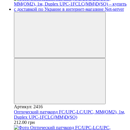
Артикул: 2416
Оптический патчкорд FC/UPC-LC/UPC, MM(OM2), 1м,
Duplex UPC-1FCLC(MM)D(SO)
212.00 грн