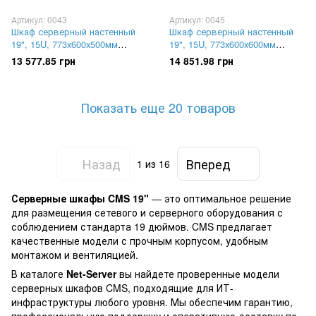
Артикул: 0043
Артикул: 0045
Шкаф серверный настенный
Шкаф серверный настенный
19", 15U, 773х600х500мм
19", 15U, 773х600х600мм
(В*Ш*Г), разборной, серый,
(В*Ш*Г), разборной, серый,
13 577.85 грн
14 851.98 грн
UA-MGSWA155G
UA-MGSWA156G
Показать еще 20 товаров
Назад
Вперед
1
из 16
Серверные шкафы CMS 19"
— это оптимальное решение
для размещения сетевого и серверного оборудования с
соблюдением стандарта 19 дюймов. CMS предлагает
качественные модели с прочным корпусом, удобным
монтажом и вентиляцией.
В каталоге
Net-Server
вы найдете проверенные модели
серверных шкафов CMS, подходящие для ИТ-
инфраструктуры любого уровня. Мы обеспечим гарантию,