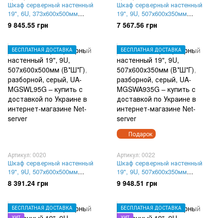
Шкаф серверный настенный
Шкаф серверный настенный
19", 6U, 373х600х500мм
19", 9U, 507х600х350мм
(В*Ш*Г), разборной, серый,
(В*Ш*Г), разборной, cерый,
9 845.55 грн
7 567.56 грн
UA-MGSWA65G
UA-MGSWL935G
БЕСПЛАТНАЯ ДОСТАВКА
БЕСПЛАТНАЯ ДОСТАВКА
Подарок
Артикул: 0020
Артикул: 0022
Шкаф серверный настенный
Шкаф серверный настенный
19", 9U, 507х600х500мм
19", 9U, 507х600х350мм
(В*Ш*Г), разборной, cерый,
(В*Ш*Г), разборной, серый,
8 391.24 грн
9 948.51 грн
UA-MGSWL95G
UA-MGSWA935G
БЕСПЛАТНАЯ ДОСТАВКА
БЕСПЛАТНАЯ ДОСТАВКА
ХИТ
ХИТ