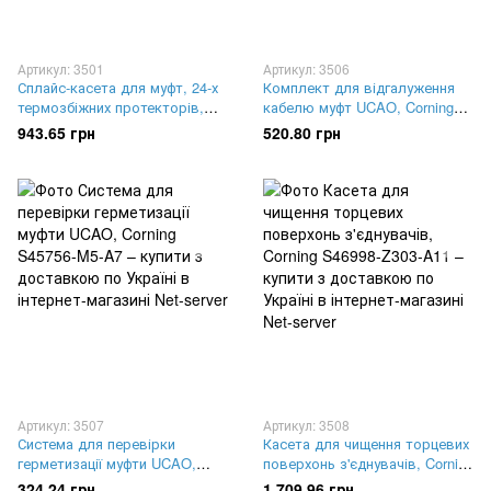
Артикул: 3501
Артикул: 3506
Сплайс-касета для муфт, 24-х
Комплект для відгалуження
термозбіжних протекторів,
кабелю муфт UCAO, Corning
Corning S46998-A2-R81
S46998-A6-R1
943.65 грн
520.80 грн
Артикул: 3507
Артикул: 3508
Система для перевірки
Касета для чищення торцевих
герметизації муфти UCAO,
поверхонь з'єднувачів, Corning
Corning S45756-M5-A7
S46998-Z303-A11
324.24 грн
1 709.96 грн