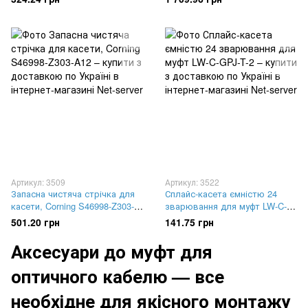
Артикул: 3509
Артикул: 3522
Запасна чистяча стрічка для
Сплайс-касета ємністю 24
касети, Corning S46998-Z303-
зварювання для муфт LW-C-
A12
GPJ-T-2
501.20 грн
141.75 грн
Аксесуари до муфт для
оптичного кабелю — все
необхідне для якісного монтажу