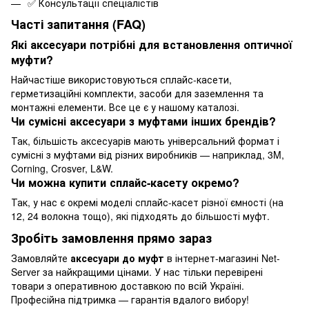
✅ Консультації спеціалістів
Часті запитання (FAQ)
Які аксесуари потрібні для встановлення оптичної
муфти?
Найчастіше використовуються сплайс-касети,
герметизаційні комплекти, засоби для заземлення та
монтажні елементи. Все це є у нашому каталозі.
Чи сумісні аксесуари з муфтами інших брендів?
Так, більшість аксесуарів мають універсальний формат і
сумісні з муфтами від різних виробників — наприклад, 3M,
Corning, Crosver, L&W.
Чи можна купити сплайс-касету окремо?
Так, у нас є окремі моделі сплайс-касет різної ємності (на
12, 24 волокна тощо), які підходять до більшості муфт.
Зробіть замовлення прямо зараз
Замовляйте
аксесуари до муфт
в інтернет-магазині Net-
Server за найкращими цінами. У нас тільки перевірені
товари з оперативною доставкою по всій Україні.
Професійна підтримка — гарантія вдалого вибору!