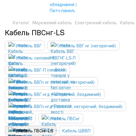
Каталог
Мережевий кабель
Електричний кабель
Кабель
Кабель ПВСнг-LS
Кабель ВВГ
Кабель ВВГ нг (негорючий)
Кабель силовий ВВГНГ-LS-П
Кабель ВВГ-П (плоский)
Кабель ВВГп нг (плоский, негорючий)
Кабель ВВГ нгд (негорючий, бездимний)
Кабель ВВГп-нгд (плоский, негорючий, бездимний)
Кабель ПВС
Кабель ПВСнг
Кабель ПВСнг-LS
Кабель ШВВП