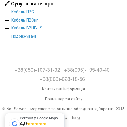
🔗 Супутні категорії
Кабель ПВС
Кабель ПВСнг
Кабель ВВНГ-LS
Подовжувачі
+38(050)-107-31-32
+38(096)-195-40-40
+38(063)-628-18-56
Контактна інформація
Повна версія сайту
© Net-Server – мережеве та оптичне обладнання, Україна, 2015
Укр
Рус
Eng
Рейтинг у Google Maps
G
4,9
★★★★★