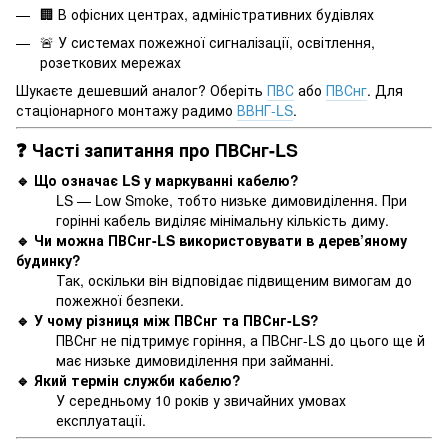
🏢 В офісних центрах, адміністративних будівлях
🚨 У системах пожежної сигналізації, освітлення,
розеткових мережах
Шукаєте дешевший аналог? Оберіть
ПВС
або
ПВСнг
. Для
стаціонарного монтажу радимо
ВВНГ-LS
.
❓ Часті запитання про ПВСнг-LS
🔹 Що означає LS у маркуванні кабелю?
LS — Low Smoke, тобто низьке димовиділення. При
горінні кабель виділяє мінімальну кількість диму.
🔹 Чи можна ПВСнг-LS використовувати в дерев’яному
будинку?
Так, оскільки він відповідає підвищеним вимогам до
пожежної безпеки.
🔹 У чому різниця між ПВСнг та ПВСнг-LS?
ПВСнг не підтримує горіння, а ПВСнг-LS до цього ще й
має низьке димовиділення при займанні.
🔹 Який термін служби кабелю?
У середньому 10 років у звичайних умовах
експлуатації.