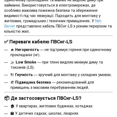
займанні. Використовується в електромережах, де
особливо важлива пожежна безпека та збереження
видимості під час евакуації. Підходить для монтажу у
житлових, громадських і технічних приміщеннях. У
Net-
Server
представлено кабель ПВСнг-LS з різним перерізом та
кількістю жил.
✅ Переваги кабелю ПВСнг-LS
🔥
Негорючість
— не підтримує горіння при одиночному
прокладанні (нг).
🌫️
Low Smoke
— при тлінні виділяє мінімум диму та
токсинів (LS).
🔌
Гнучкість
— зручний для монтажу у складних умовах.
🧯
Підвищена безпека
— рекомендований для
приміщень з масовим перебуванням людей.
📦 Де застосовується ПВСнг-LS?
🏠 У квартирах, житлових будинках, котеджах
🏫 У дитячих садках, школах, лікарнях