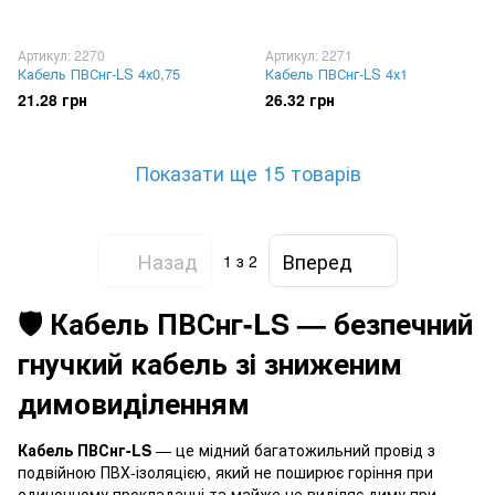
Артикул: 2270
Артикул: 2271
Кабель ПВСнг-LS 4х0,75
Кабель ПВСнг-LS 4х1
21.28 грн
26.32 грн
Показати ще 15 товарів
Назад
Вперед
1
з 2
🛡️ Кабель ПВСнг-LS — безпечний
гнучкий кабель зі зниженим
димовиділенням
Кабель ПВСнг-LS
— це мідний багатожильний провід з
подвійною ПВХ-ізоляцією, який не поширює горіння при
одиночному прокладанні та майже не виділяє диму при