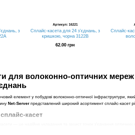
Артикул: 16221
'єднань, з
Сплайс-касета для 24 з'єднань, з
Сплайс-кас
22A
кришкою, чорна 3122В
вол
62.00 грн
ти для волоконно-оптичних мереж
’єднань
овий елемент у побудові волоконно-оптичної інфраструктури, який
зину
Net-Server
представлений широкий асортимент сплайс-касет різн
 сплайс-касет
касети — це надійне укладання та захист точок з’єднання оптичних
птичних шафах і кросах. Якісно організовані з’єднання мінімізують 