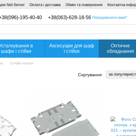
ює Net-Server
Оплата і доставка
Обмін та повернення
Контактна інфо
+38(096)-195-40-40
+38(063)-628-18-56
Передзвонити вам?
Устаткування в
Аксесуари для шаф
Оптичне
шафи і стійки
і стійок
обладнання
ки
Сплайс-касети
за популярніс
Сортування: