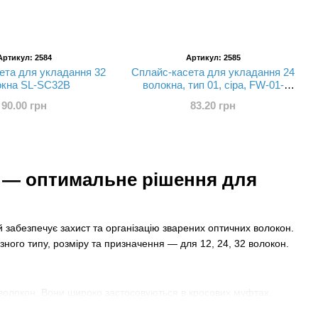
Артикул: 2584
Артикул: 2585
ета для укладання 32
Сплайс-касета для укладання 24
окна SL-SC32B
волокна, тип 01, сіра, FW-01-
24GR
90.00 грн
83.20 грн
 — оптимальне рішення для
 забезпечує захист та організацію зварених оптичних волокон.
ого типу, розміру та призначення — для 12, 24, 32 волокон.
 волокон. Вони широко застосовуються в кросових муфтах,
втрати сигналу та продовжують строк служби мережі.