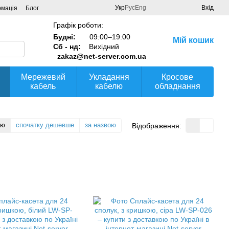
Укр
Рус
Eng
Вхід
рмація
Блог
Графік роботи:
Будні:
09:00–19:00
Мій кошик
Сб - нд:
Вихідний
zakaz@net-server.com.ua
Мережевий
Укладання
Кросове
кабель
кабелю
обладнання
тю
спочатку дешевше
за назвою
Відображення: