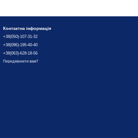
ідлозі, бетоні, плитці або технічному настилі. Це гарантує
вого штиря, що дозволяє точно виставити висоту кожної опори.
і антиковзаючими підкладками.
Контактна інформація
+38(050)-107-31-32
+38(096)-195-40-40
+38(063)-628-18-56
Передзвонити вам?
ісах — скрізь, де встановлюються телекомунікаційні або
абезпечити жорстку стійку фіксацію навіть на вібраційно