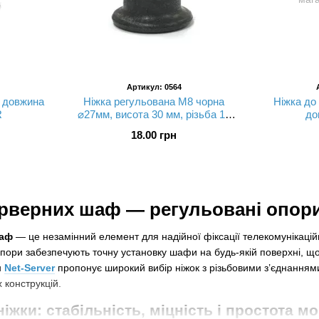
Артикул: 0564
, довжина
Ніжка регульована М8 чорна
Ніжка до 
R
⌀27мм, висота 30 мм, різьба 15
до
мм
18.00 грн
ерверних шаф — регульовані опори
шаф
— це незамінний елемент для надійної фіксації телекомунікаці
опори забезпечують точну установку шафи на будь-якій поверхні, щ
н
Net-Server
пропонує широкий вибір ніжок з різьбовими з’єднанням
конструкцій.
ніжки: стабільність, міцність і простота м