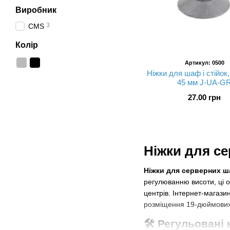
Виробник
3
CMS
Колір
Артикул: 0500
Ніжки для шаф і стійок
45 мм J-UA-G
27.00 грн
Ніжки для с
Ніжки для серверних 
регулюванню висоти, ці 
центрів. Інтернет-магази
розміщення 19-дюймових 
🛠 Регульовані 