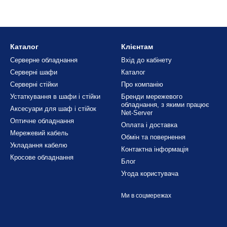
яє точно вирівняти серверну шафу на будь-якій поверхні — нерівній п
цію обладнання. Регулювання здійснюється шляхом обертання різьбо
лозі аксесуарів
виготовлені з міцних металевих сплавів та оснащен
Каталог
Клієнтам
к від Net-Server
Серверне обладнання
Вхід до кабінету
оти
— точне вирівнювання до міліметра;
Серверні шафи
Каталог
я
— витримують навантаження до 500 кг;
Серверні стійки
Про компанію
Устаткування в шафи і стійки
Бренди мережевого
дошва
— стійкість на плитці, лінолеумі, бетоні;
обладнання, з якими працює
Аксесуари для шаф і стійок
Net-Server
 сумісність з більшістю
серверних шаф 19"
;
Оптичне обладнання
Оплата і доставка
д 27 грн за комплект;
Мережевий кабель
Обмін та повернення
ення
— не потребує спеціального інструменту.
Укладання кабелю
Контактна інформація
Кросове обладнання
уються ніжки для серверних шаф?
Блог
Угода користувача
ься в дата-центрах, технічних приміщеннях, на виробництвах і в оф
оляють встановити шафу без кріплення до підлоги, але при цьому з
Ми в соцмережах
актеристики