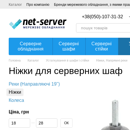
Перейти до основного контенту
Каталог
Про компанію
Бренди мережевого обладнання, з якими прац
Угода користувача
+38(050)-107-31-32
Серверне
Серверні
Серверні
обладнання
шафи
стійки
Головна
Каталог
Устаткування в шафи і стійки
Ніжки, Напрямні реки
Ніжки для серверних шаф
Реки (Направляючі 19")
Ніжки
Колеса
Ціна, грн
Від Ціна, грн
До Ціна, грн
ОК