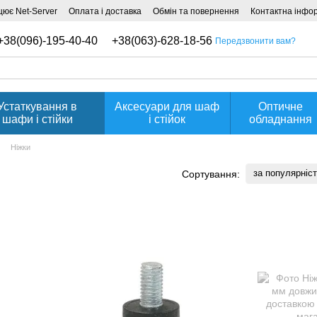
ює Net-Server
Оплата і доставка
Обмін та повернення
Контактна інфо
+38(096)-195-40-40
+38(063)-628-18-56
Передзвонити вам?
Устаткування в
Аксесуари для шаф
Оптичне
шафи і стійки
і стійок
обладнання
Ніжки
за популярніс
Сортування: