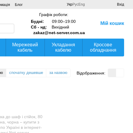
Укр
Рус
Eng
Вхід
рмація
Блог
Графік роботи:
Будні:
09:00–19:00
Мій кошик
Сб - нд:
Вихідний
zakaz@net-server.com.ua
Мережевий
Укладання
Кросове
кабель
кабелю
обладнання
тю
спочатку дешевше
за назвою
Відображення: