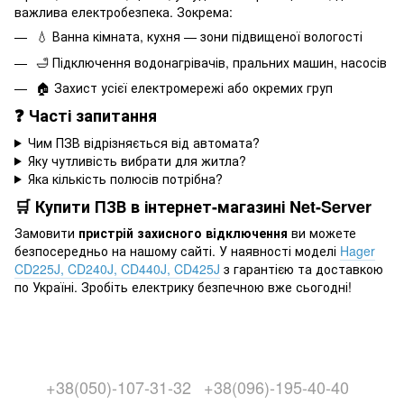
важлива електробезпека. Зокрема:
💧 Ванна кімната, кухня — зони підвищеної вологості
🛁 Підключення водонагрівачів, пральних машин, насосів
🏠 Захист усієї електромережі або окремих груп
❓ Часті запитання
Чим ПЗВ відрізняється від автомата?
Яку чутливість вибрати для житла?
Яка кількість полюсів потрібна?
🛒 Купити ПЗВ в інтернет-магазині Net-Server
Замовити
пристрій захисного відключення
ви можете
безпосередньо на нашому сайті. У наявності моделі
Hager
CD225J, CD240J, CD440J, CD425J
з гарантією та доставкою
по Україні. Зробіть електрику безпечною вже сьогодні!
+38(050)-107-31-32
+38(096)-195-40-40