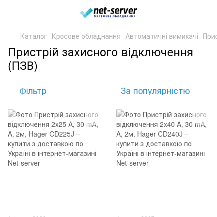
Каталог
Кросове обладнання
Автоматичні вимикачі
При
Пристрій захисного відключення
(ПЗВ)
Фільтр
За популярністю