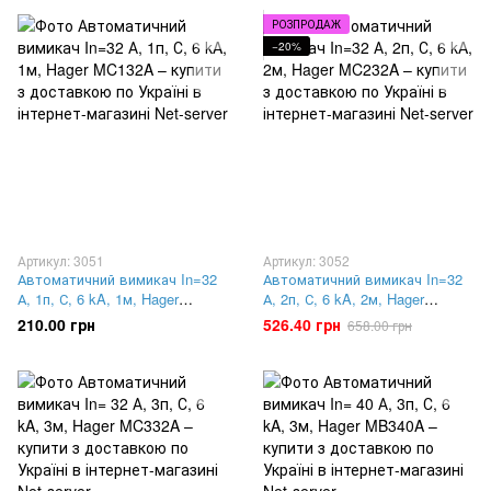
РОЗПРОДАЖ
−20%
Артикул: 3051
Артикул: 3052
Автоматичний вимикач In=32
Автоматичний вимикач In=32
А, 1п, С, 6 kA, 1м, Hager
А, 2п, С, 6 kA, 2м, Hager
MC132A
MC232A
210.00 грн
526.40 грн
658.00 грн