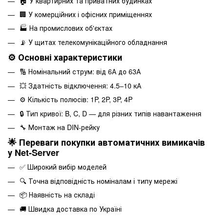
🏠 У квартирних та приватних будинках
🏢 У комерційних і офісних приміщеннях
🏭 На промислових об'єктах
📡 У щитах телекомунікаційного обладнання
⚙️ Основні характеристики
🔢 Номінальний струм: від 6А до 63А
💥 Здатність відключення: 4.5–10 кА
⚙️ Кількість полюсів: 1P, 2P, 3P, 4P
🔒 Тип кривої: B, C, D — для різних типів навантаження
🔧 Монтаж на DIN-рейку
🌟 Переваги покупки автоматичних вимикачів
у Net-Server
✅ Широкий вибір моделей
🔍 Точна відповідність номіналам і типу мережі
📦 Наявність на складі
🚚 Швидка доставка по Україні