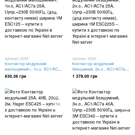
Артикул: 3095
Артикул: 3096
Контактор модульний
Контактор модульний
малошумний+, 1н.о, AC1/AC7a
безшумний, 2н.о., AC1/AC7a
25A, Uупр.=230В 50/60Гц, (дод.
25A, Uупр.=230В 50/60Гц,
630.36 грн
1 378.00 грн
контакту немає) ширина 1М
(дод.контакту немає), ширина
ESC125
1М ESC225S