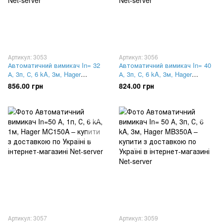
Артикул: 3053
Артикул: 3056
Автоматичний вимикач In= 32
Автоматичний вимикач In= 40
А, 3п, С, 6 kA, 3м, Hager
А, 3п, С, 6 kA, 3м, Hager
MC332A
MB340A
856.00 грн
824.00 грн
Артикул: 3057
Артикул: 3059