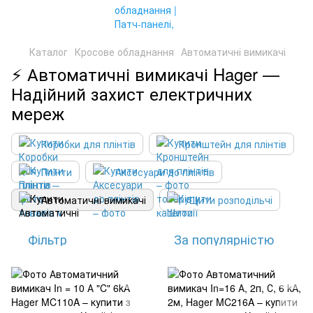
Каталог
Кросове обладнання
Автоматичні вимикачі
⚡ Автоматичні вимикачі Hager —
Надійний захист електричних
мереж
Коробки для плінтів
Кронштейн для плінтів
Плінти
Аксесуари до плінтів
Автоматичні вимикачі
Щити розподільчі
Фільтр
За популярністю