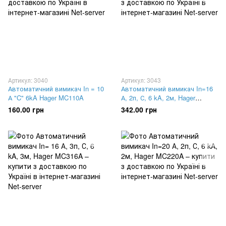
Артикул: 3040
Артикул: 3043
Автоматичний вимикач In = 10
Автоматичний вимикач In=16
А "C" 6kA Hager MC110A
А, 2п, С, 6 kA, 2м, Hager
MC216A
160.00 грн
342.00 грн