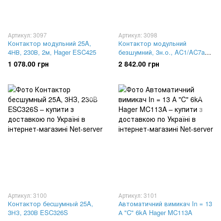
Артикул: 3097
Артикул: 3098
Контактор модульний 25A,
Контактор модульний
4НВ, 230В, 2м, Hager ESC425
безшумний, 3н.о., AC1/AC7a
40A, Uупр.=230В 50/60Гц,
1 078.00 грн
2 842.00 грн
ширина 3М ESC340
Артикул: 3100
Артикул: 3101
Контактор бесшумный 25A,
Автоматичний вимикач In = 13
3НЗ, 230В ESC326S
А "C" 6kA Hager MC113A