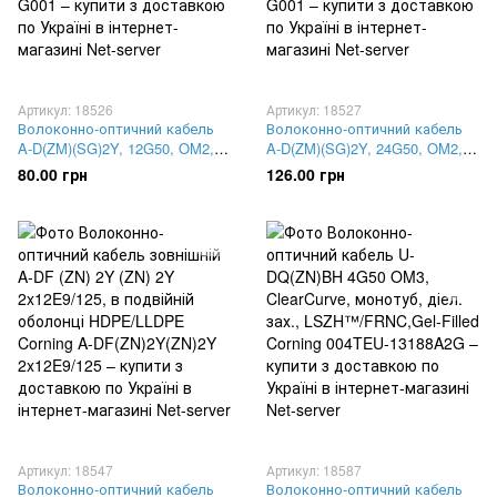
Артикул: 18526
Артикул: 18527
Волоконно-оптичний кабель
Волоконно-оптичний кабель
A-D(ZM)(SG)2Y, 12G50, OM2,
A-D(ZM)(SG)2Y, 24G50, OM2,
монотуб, сталева стрічкова
монотуб, сталева стрічкова
80.00 грн
126.00 грн
броня, 2 сталеві дроту,
броня, 2 сталеві дроту,
Corning FWCT01-S0012-G001
Corning FWCT01-S0012-G001
Артикул: 18547
Артикул: 18587
Волоконно-оптичний кабель
Волоконно-оптичний кабель