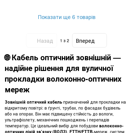
діелектричний захист,
1E9/125, G.657.A1,
LSZH™/FRNC, FREEDM™ Gel-
універсальний, діелектричний,
Free, Corning 004TSZ-
500Н, FRNC DROP-DF01E9B
Показати ще 6 товарів
T3180D2H
Назад
Вперед
1
з 2
🌐 Кабель оптичний зовнішній —
надійне рішення для вуличної
прокладки волоконно-оптичних
мереж
Зовнішній оптичний кабель
призначений для прокладки на
відкритому повітрі: в ґрунті, трубах, по фасадах будівель
або на опорах. Він має підвищену стійкість до вологи,
ультрафіолету, механічних пошкоджень і перепадів
температур. Це ідеальний вибір для побудови
волоконно-
оптичних ліній зв’язку (ВОЛЗ)
,
FTTH/FTTB
-мереж, систем