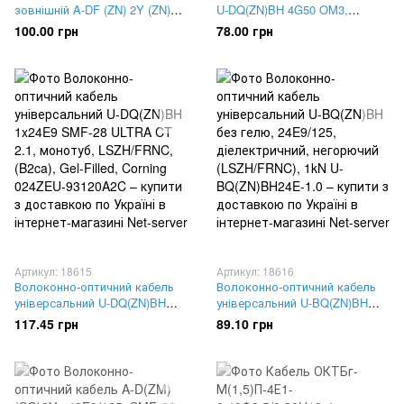
зовнішній A-DF (ZN) 2Y (ZN)
U-DQ(ZN)BH 4G50 OM3,
2Y 2x12E9/125, в подвійній
ClearCurve, монотуб, діел.
100.00 грн
78.00 грн
оболонці HDPE/LLDPE Corning
зах., LSZH™/FRNC,Gel-Filled
A-DF(ZN)2Y(ZN)2Y 2x12E9/125
Corning 004TEU-13188A2G
Артикул: 18615
Артикул: 18616
Волоконно-оптичний кабель
Волоконно-оптичний кабель
універсальний U-DQ(ZN)BH
універсальний U-BQ(ZN)BH
1x24E9 SMF-28 ULTRA CT 2.1,
без гелю, 24E9/125,
117.45 грн
89.10 грн
монотуб, LSZH/FRNC, (B2ca),
діелектричний, негорючий
Gel-Filled, Corning 024ZEU-
(LSZH/FRNC), 1kN U-
93120A2C
BQ(ZN)BH24E-1.0