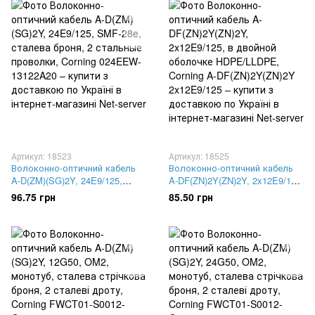
Артикул: 18523
Артикул: 18525
Волоконно-оптичний кабель
Волоконно-оптичний кабель
A-D(ZM)(SG)2Y, 24E9/125,
A-DF(ZN)2Y(ZN)2Y, 2x12E9/125,
SMF-28e, сталева броня, 2
в двойной оболочке
96.75 грн
85.50 грн
стальные проволки, Corning
HDPE/LLDPE, Corning A-
024EEW-13122A20
DF(ZN)2Y(ZN)2Y 2x12E9/125