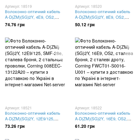
Артикул: 18519
Артикул: 18520
Волоконно-оптичний кабель
Волоконно-оптичний кабель
A-D(ZM)(SG)2Y, 4E9, OS2,
A-D(ZM)(SG)2Y, 8E9, OS2,
монотуб, сталева броня, 2
монотуб, сталева броня, 2
74.76 грн
50.12 грн
стальные проволки, Corning
стальные проволки, Corning
008EEC-13122A20
008EEC-13122A20
Артикул: 18521
Артикул: 18522
Волоконно-оптичний кабель
Волоконно-оптичний кабель
A-D(ZM)(SG)2Y, 12E9/125,
A-D(ZM)(SG)2Y, 16E9, OS2,
SMF-28e, сталева броня, 2
сталева броня, 2 сталеві
73.26 грн
61.20 грн
стальные проволки, Corning
дроту, Corning FWCT01-S0016-
008EEC-13122A20
U001