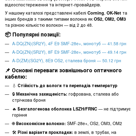
відеоспостереження та інтернет-провайдерів.
У нашому каталозі представлені кабелі
Corning
,
OK-Net
та
інших брендів з такими типами волокна як
OS2, OM2, OM3
та різною кількістю волокон — від 2 до 48.
📦 Популярні позиції:
A-DQ(ZN)(SR2Y), 4F E9 SMF-28e+, монотуб — 41.58 грн
A-DQ(ZN)(SR2Y), 8F E9 SMF-28e+, монотуб — 49.14 грн
A-D(ZM)(SG2Y), 8E9 OS2, сталева броня — 50.12 грн
📌 Основні переваги зовнішнього оптичного
кабелю:
💧
Стійкість до вологи та перепадів температур
🔒
Механічна захищеність:
гофрована, сталева або
стрічкова броня
🔥
Безгалогенова оболонка LSZH/FRNC
— не підтримує
горіння
🌐
Високоякісне волокно:
SMF-28e+, OS2, OM3, OM2
🛠️
Різні варіанти прокладки:
в землі, в трубах, на