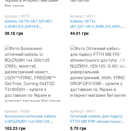
Артикул: 18570
Артикул: 18571
Кабель ОКТБг-М(1,5)П-8Е1-
Кабель ОКТБг-
0,40Ф3,5/0,30H19-8
М(1,5)П-12Е-0,40Ф3,5/0,30H19-
монотуб,стальна гофроброня,
12 монотуб,стальна
38.16 грн
44.01 грн
2 стальних силових елементи,
гофроброня, 2 стальних
ПЕ оболонка, Одескабель
силових елементи, ПЕ
оболонка, Одескабель
Артикул: 18586
Артикул: 18607
Волоконно-оптичний кабель
Оптичний кабель для підвісу
U-BQ(ZN)BH 1x4 G50/125
FTTH MB FRP абонентського
(OM3), монотуб,
доступу, J/A-N(2ZM)H,
103.23 грн
5.70 грн