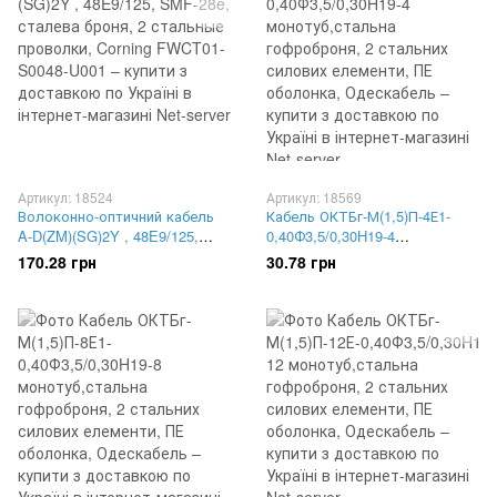
Артикул: 18524
Артикул: 18569
Волоконно-оптичний кабель
Кабель ОКТБг-М(1,5)П-4Е1-
A-D(ZM)(SG)2Y , 48E9/125,
0,40Ф3,5/0,30H19-4
SMF-28e, сталева броня, 2
монотуб,стальна гофроброня,
170.28 грн
30.78 грн
стальные проволки, Corning
2 стальних силових елементи,
FWCT01-S0048-U001
ПЕ оболонка, Одескабель