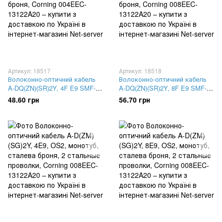
Артикул: 18517
Артикул: 18518
Волоконно-оптичний кабель
Волоконно-оптичний кабель
A-DQ(ZN)(SR)2Y, 4F E9 SMF-
A-DQ(ZN)(SR)2Y, 8F E9 SMF-
28e+®, монотуб CT 3.0, гофра
28e+®, монотуб CT 3.0, гофра
48.60 грн
56.70 грн
броня, Corning 004EEC-
броня, Corning 008EEC-
13122A20
13122A20