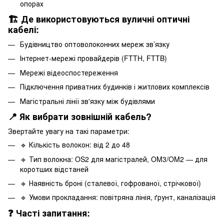
опорах
🏗️ Де використовуються вуличні оптичні
кабелі:
Будівництво оптоволоконних мереж зв’язку
Інтернет-мережі провайдерів (FTTH, FTTB)
Мережі відеоспостереження
Підключення приватних будинків і житлових комплексів
Магістральні лінії зв'язку між будівлями
📍 Як вибрати зовнішній кабель?
Звертайте увагу на такі параметри:
🔹 Кількість волокон: від 2 до 48
🔹 Тип волокна: OS2 для магістралей, OM3/OM2 — для
коротших відстаней
🔹 Наявність броні (сталевої, гофрованої, стрічкової)
🔹 Умови прокладання: повітряна лінія, ґрунт, каналізація
❓ Часті запитання: