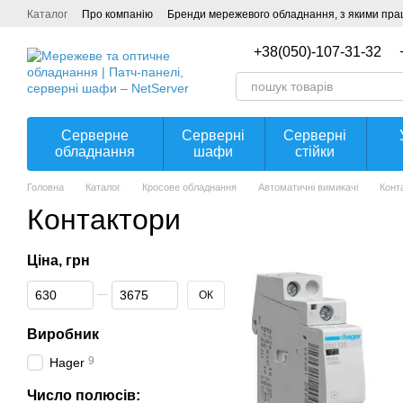
Перейти до основного контенту
Каталог
Про компанію
Бренди мережевого обладнання, з якими прац
Угода користувача
+38(050)-107-31-32
Серверне
Серверні
Серверні
обладнання
шафи
стійки
Головна
Каталог
Кросове обладнання
Автоматичні вимикачі
Конт
Контактори
Ціна, грн
Від Ціна, грн
До Ціна, грн
ОК
Виробник
9
Hager
Число полюсів: