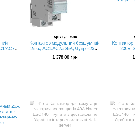
Артикул: 3096
ьний
Контактор модульний безшумний,
Контактор 
AC1/AC7a
2н.о., AC1/AC7a 25A, Uупр.=230В
230В, 
Гц, (дод.
50/60Гц, (дод.контакту немає),
1 378.00 грн
1
ина 1М
ширина 1М ESC225S