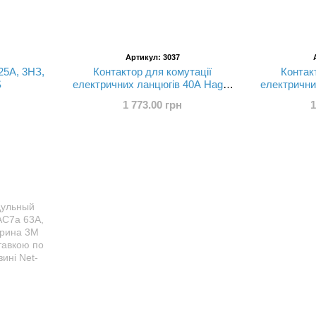
Артикул: 3037
25A, 3НЗ,
Контактор для комутації
Контак
S
електричних ланцюгів 40А Hager
електрични
ESC440
1 773.00 грн
1