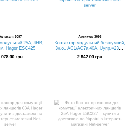
Артикул: 3097
Артикул: 3098
модульний 25A, 4НВ,
Контактор модульний безшумний,
2м, Hager ESC425
3н.о., AC1/AC7a 40A, Uупр.=230В
50/60Гц, ширина 3М ESC340
 078.00 грн
2 842.00 грн