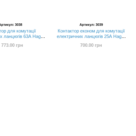
Артикул: 3038
Артикул: 3039
тор для комутації
Контактор економ для комутації
х ланцюгів 63А Hager
електричних ланцюгів 25А Hager
ESC440
ESC227
 773.00 грн
700.00 грн