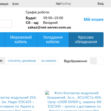
Укр
Рус
Eng
Вхід
рмація
Блог
Графік роботи:
Будні:
09:00–19:00
Мій кошик
Сб - нд:
Вихідний
zakaz@net-server.com.ua
Мережевий
Укладання
Кросове
кабель
кабелю
обладнання
тю
спочатку дешевше
за назвою
Відображення: