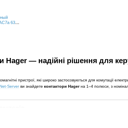
ьный
AC7a 63A,
ирина 3М
ри Hager — надійні рішення для к
магнітні пристрої, які широко застосовуються для комутації електр
Net-Server
ви знайдете
контактори Hager
на 1–4 полюси, з номіна
такторів
— моделі з мінімальним рівнем шуму, ідеальні для житлових будіве
— стабільна робота навіть за складних умов.