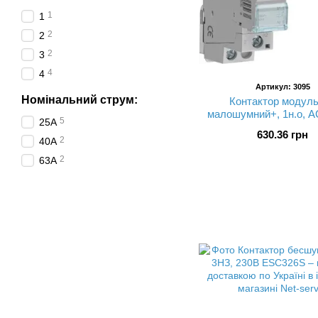
1
1
2
2
2
3
4
4
Артикул: 3095
Номінальний струм:
Контактор модул
малошумний+, 1н.о, 
5
25A
25A, Uупр.=230В 50/60
630.36 грн
контакту немає) шир
2
40A
ESC125
2
63А