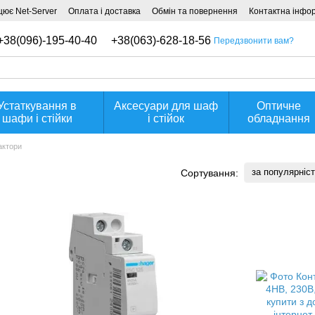
ює Net-Server
Оплата і доставка
Обмін та повернення
Контактна інфо
+38(096)-195-40-40
+38(063)-628-18-56
Передзвонити вам?
Устаткування в
Аксесуари для шаф
Оптичне
шафи і стійки
і стійок
обладнання
актори
за популярніс
Сортування: