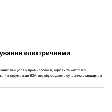
ерування електричними
ичних ланцюгів у промисловості, офісах та житлових
льним струмом до 63А, що відповідають сучасним стандартам
ль.