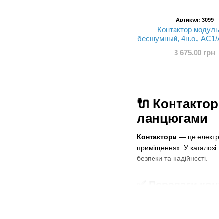
Артикул: 3099
Контактор модул
бесшумный, 4н.о., AC1/
Uпр.=230В 50/60Гц, ш
3 675.00 грн
ESC463S
🔌 Контакто
ланцюгами
Контактори
— це електро
приміщеннях. У каталозі
безпеки та надійності.
✅ Переваги кон
⚙️
Безшумна робота
⚡
Висока надійність