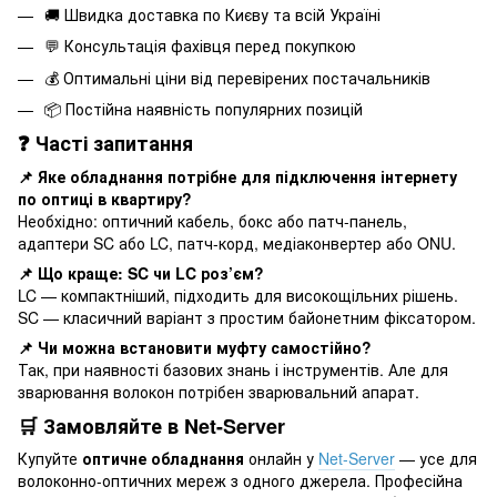
🚚 Швидка доставка по Києву та всій Україні
💬 Консультація фахівця перед покупкою
💰 Оптимальні ціни від перевірених постачальників
📦 Постійна наявність популярних позицій
❓ Часті запитання
📌 Яке обладнання потрібне для підключення інтернету
по оптиці в квартиру?
Необхідно: оптичний кабель, бокс або патч-панель,
адаптери SC або LC, патч-корд, медіаконвертер або ONU.
📌 Що краще: SC чи LC роз’єм?
LC — компактніший, підходить для високощільних рішень.
SC — класичний варіант з простим байонетним фіксатором.
📌 Чи можна встановити муфту самостійно?
Так, при наявності базових знань і інструментів. Але для
зварювання волокон потрібен зварювальний апарат.
🛒 Замовляйте в Net-Server
Купуйте
оптичне обладнання
онлайн у
Net-Server
— усе для
волоконно-оптичних мереж з одного джерела. Професійна