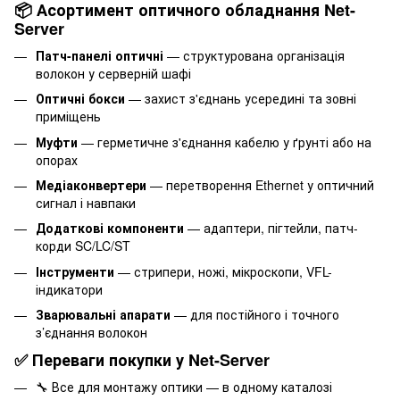
📦 Асортимент оптичного обладнання Net-
Server
Патч-панелі оптичні
— структурована організація
волокон у серверній шафі
Оптичні бокси
— захист з'єднань усередині та зовні
приміщень
Муфти
— герметичне з'єднання кабелю у ґрунті або на
опорах
Медіаконвертери
— перетворення Ethernet у оптичний
сигнал і навпаки
Додаткові компоненти
— адаптери, пігтейли, патч-
корди SC/LC/ST
Інструменти
— стрипери, ножі, мікроскопи, VFL-
індикатори
Зварювальні апарати
— для постійного і точного
з’єднання волокон
✅ Переваги покупки у Net-Server
🔧 Все для монтажу оптики — в одному каталозі