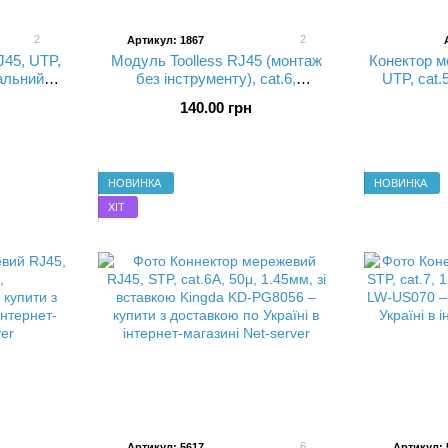
2
2
Артикул: 1867
45, UTP,
Модуль Toolless RJ45 (монтаж
Конектор м
тальний
без інструменту), cat.6,
UTP, cat.
4-C6
неекранований, колір чорний
140.00 грн
Premium Line 156100002
НОВИНКА
НОВИНКА
ХІТ
6
Артикул: 5617
Артикул: 