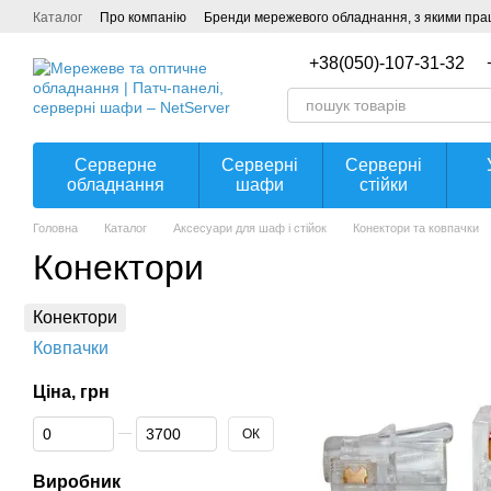
Перейти до основного контенту
Каталог
Про компанію
Бренди мережевого обладнання, з якими прац
Угода користувача
+38(050)-107-31-32
Серверне
Серверні
Серверні
обладнання
шафи
стійки
Головна
Каталог
Аксесуари для шаф і стійок
Конектори та ковпачки
Конектори
Конектори
Ковпачки
Ціна, грн
Від Ціна, грн
До Ціна, грн
ОК
Виробник