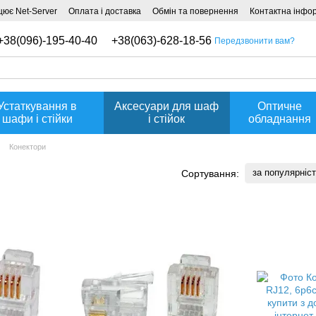
ює Net-Server
Оплата і доставка
Обмін та повернення
Контактна інфо
+38(096)-195-40-40
+38(063)-628-18-56
Передзвонити вам?
Устаткування в
Аксесуари для шаф
Оптичне
шафи і стійки
і стійок
обладнання
Конектори
за популярніс
Сортування: