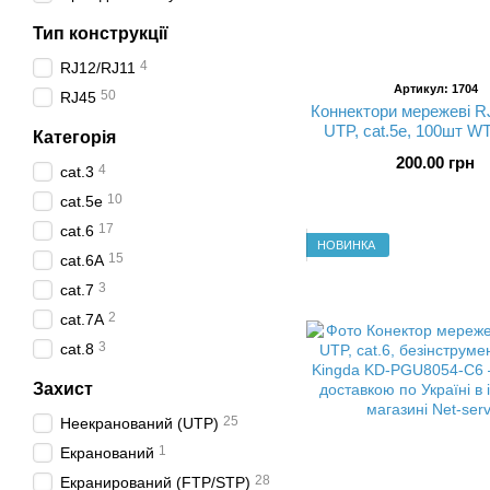
Тип конструкції
4
RJ12/RJ11
Артикул: 1704
50
RJ45
Коннектори мережеві RJ
UTP, cat.5e, 100шт W
Категорія
SOLID
200.00 грн
4
cat.3
10
cat.5e
17
cat.6
НОВИНКА
15
cat.6A
3
cat.7
2
cat.7A
3
cat.8
Захист
25
Неекранований (UTP)
1
Екранований
28
Екранирований (FTP/STP)