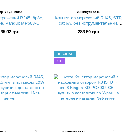
Артикул: 5590
Артикул: 5611
ережевий RJ45, 8p8c,
Коннектор мережевий RJ45, STP,
5e, Panduit MP588-C
cat.6A, безінструментальний,
Kingda KD-PGS8051-C6a
35.92 грн
283.50 грн
НОВИНКА
ХІТ
5
1
5619
Артикул: 5621