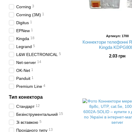
3
Corning
1
Corning (3M)
1
Digitus
1
EPNew
Артикул: 1700
18
Kingda
Коннектори телефонні R
5
Legrand
Kingda KDPG80
5
L&W ELECTRONICAL
2.03 грн
14
Net-server
1
OK-Net
1
Panduit
4
Premium Line
Тип конектора
12
Стандарт
15
Безінструментальний
5
Зі вставкою
13
Прохідного типу