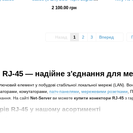
33753
2 100.00 грн
Назад
1
2
3
Вперед
 RJ-45 — надійне з'єднання для м
ючовий елемент у побудові стабільної локальної мережі (LAN). Во
аторами, комутаторами,
патч-панелями
,
мережевими розетками
, 
нання. На сайті
Net-Server
ви можете
купити конектори RJ-45
з га
орів RJ-45 у нашому асортименті
ибір моделей, які підходять для різних типів мережевого кабелю:
і)
— для стандартних домашніх та офісних мереж