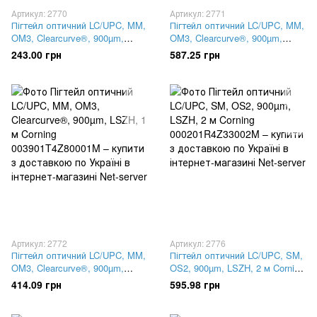
Артикул: 2770
Артикул: 2771
Пігтейл оптичний LC/UPC, MM,
Пігтейл оптичний LC/UPC, MM,
OM3, Clearcurve®, 900µm,
OM3, Clearcurve®, 900µm,
LSZH, 2 м Corning
LSZH, 2 м Corning
243.00 грн
587.25 грн
F000301T4Z80002M
000301T4Z80002M
Артикул: 2772
Артикул: 2776
Пігтейл оптичний LC/UPC, MM,
Пігтейл оптичний LC/UPC, SM,
OM3, Clearcurve®, 900µm,
OS2, 900µm, LSZH, 2 м Corning
LSZH, 1 м Corning
000201R4Z33002M
414.09 грн
595.98 грн
003901T4Z80001M