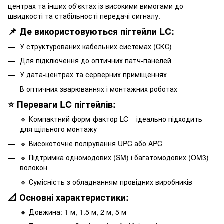
центрах та інших об'єктах із високими вимогами до
швидкості та стабільності передачі сигналу.
📌 Де використовуються пігтейли LC:
У структурованих кабельних системах (СКС)
Для підключення до оптичних патч-панелей
У дата-центрах та серверних приміщеннях
В оптичних зварюваннях і монтажних роботах
⭐ Переваги LC пігтейлів:
🔹 Компактний форм-фактор LC – ідеально підходить
для щільного монтажу
🔹 Високоточне полірування UPC або APC
🔹 Підтримка одномодових (SM) і багатомодових (OM3)
волокон
🔹 Сумісність з обладнанням провідних виробників
📐 Основні характеристики:
🔸 Довжина: 1 м, 1.5 м, 2 м, 5 м