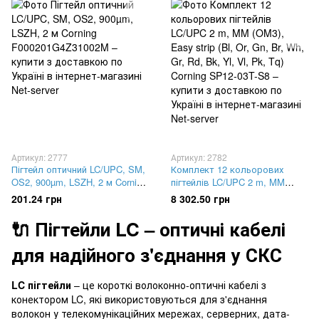
Артикул: 2777
Артикул: 2782
Пігтейл оптичний LC/UPC, SM,
Комплект 12 кольорових
OS2, 900µm, LSZH, 2 м Corning
пігтейлів LC/UPC 2 m, MM
F000201G4Z31002M
(OM3), Easy strip (Bl, Or, Gn,
201.24 грн
8 302.50 грн
Br, Wh, Gr, Rd, Bk, Yl, Vl, Pk,
Tq) Corning SP12-03T-S8
🔌 Пігтейли LC – оптичні кабелі
для надійного з'єднання у СКС
LC пігтейли
– це короткі волоконно-оптичні кабелі з
конектором LC, які використовуються для з'єднання
волокон у телекомунікаційних мережах, серверних, дата-