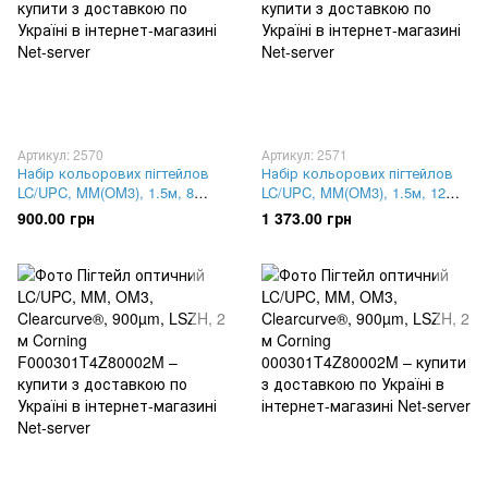
Артикул: 2570
Артикул: 2571
Набір кольорових пігтейлов
Набір кольорових пігтейлов
LC/UPC, MM(OM3), 1.5м, 8
LC/UPC, MM(OM3), 1.5м, 12
волокон PG-1.5LC(MM)(FW)Е-
волокон PG-1.5LC(MM)(ON)Е-
900.00 грн
1 373.00 грн
К8
K12