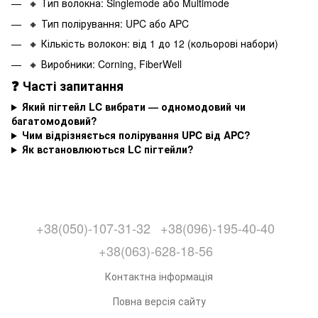
🔸 Тип волокна: Singlemode або Multimode
🔸 Тип полірування: UPC або APC
🔸 Кількість волокон: від 1 до 12 (кольорові набори)
🔸 Виробники: Corning, FiberWell
❓ Часті запитання
Який пігтейл LC вибрати — одномодовий чи
багатомодовий?
Чим відрізняється полірування UPC від APC?
Як встановлюються LC пігтейли?
+38(050)-107-31-32
+38(096)-195-40-40
+38(063)-628-18-56
Контактна інформація
Повна версія сайту