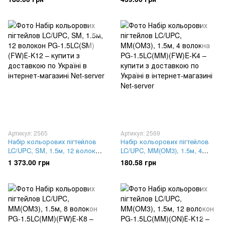
Артикул: 2565
Артикул: 2569
Набір кольорових пігтейлов
Набір кольорових пігтейлов
LC/UPC, SM, 1.5м, 12 волокон
LC/UPC, MM(OM3), 1.5м, 4
PG-1.5LC(SM)(FW)Е-K12
волокна PG-1.5LC(MM)(FW)E-
1 373.00 грн
180.58 грн
K4