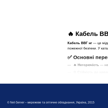
🔥 Кабель В
Кабель ВВГ нг
— це мідн
пожежної безпеки. У ката
✅ Основні пере
🔥
Негорючість
— не 
⚙️
Стійкість до нав
🔌
Широке застосув
📦
Висока якість
— л
📌 Де застосов
© Net-Server – мережеве та оптичне обладнання, Україна, 2015
Кабель ВВГ нг використов