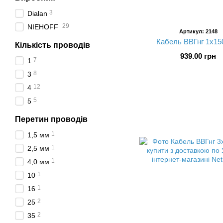
3
Dialan
29
NIEHOFF
Артикул: 2148
Кабель ВВГнг 1х15
Кількість проводів
939.00 грн
7
1
8
3
12
4
5
5
Перетин проводів
1
1,5 мм
1
2,5 мм
1
4,0 мм
1
10
1
16
2
25
2
35