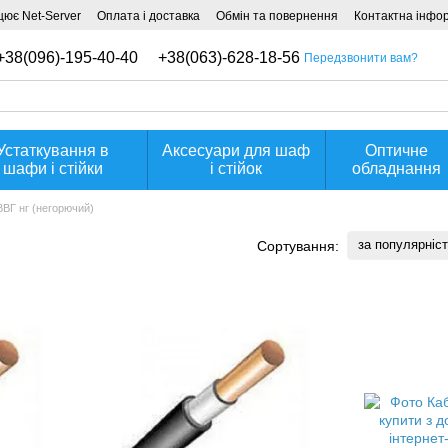
ює Net-Server
Оплата і доставка
Обмін та повернення
Контактна інфо
+38(096)-195-40-40
+38(063)-628-18-56
Передзвонити вам?
Устаткування в
Аксесуари для шаф
Оптичне
шафи і стійки
і стійок
обладнання
ВВГ нг (негорючий)
за популярніс
Сортування: