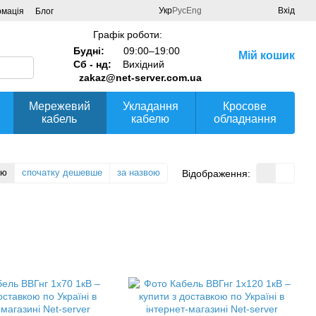
Укр
Рус
Eng
Вхід
рмація
Блог
Графік роботи:
Будні:
09:00–19:00
Мій кошик
Сб - нд:
Вихідний
zakaz@net-server.com.ua
Мережевий
Укладання
Кросове
кабель
кабелю
обладнання
тю
спочатку дешевше
за назвою
Відображення: