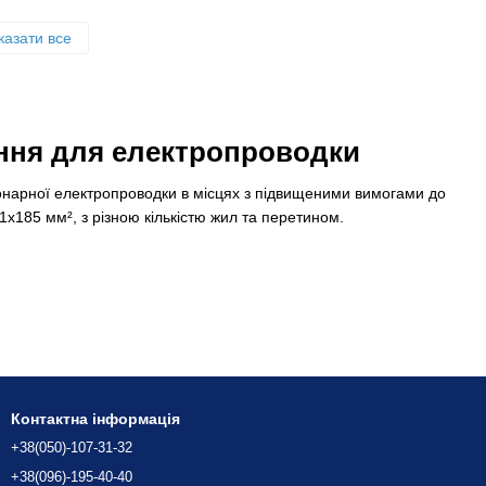
казати все
ення для електропроводки
онарної електропроводки в місцях з підвищеними вимогами до
x185 мм², з різною кількістю жил та перетином.
Контактна інформація
+38(050)-107-31-32
+38(096)-195-40-40