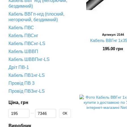
Кабель ВВГ нгд (негорючий,
бездимний)
Кабель ВВГп-нгд (плоский,
негорючий, бездимний)
Кабель ПВС
Артикул: 2144
Кабель ПВСнг
Кабель ВВГнг 1х35
Кабель ПВСнг-LS
195.00 грн
Кабель ШВВП
Кабель ШВВПнг-LS
Дріт ПВ-1
Кабель ПВ1нг-LS
Провід ПВ 3
Провід ПВ3нг-LS
Ціна, грн
Від Ціна, грн
До Ціна, грн
ОК
Виробник