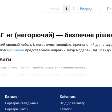
Назад
1
2
Вперед
По
ВГ нг (негорючий) — безпечне ріш
ий силовий кабель із негорючою ізоляцією, призначений для стаці
лозі
Net-Server
представлений широкий вибір моделей: від 1x35 до 1
ваги
підтримує горіння, знижує ризик виникнення пожежі.
антажень
— витримує значні струмові навантаження.
ання
— від житлового будівництва до промислових об'єктів.
ише перевірені виробники
NIEHOFF
та
Dian
.
Каталог
Клієнтам
ується?
Серверне обладнання
Вхід до кабінету
ують у приміщеннях, де важлива вогнестійкість електропроводки:
Серверні шафи
Каталог