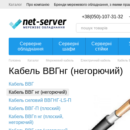
Перейти до основного контенту
Каталог
Про компанію
Бренди мережевого обладнання, з якими прац
Угода користувача
+38(050)-107-31-32
Серверне
Серверні
Серверні
обладнання
шафи
стійки
Головна
Каталог
Мережевий кабель
Електричний кабель
Кабель 
Кабель ВВГнг (негорючий)
Кабель ВВГ
Кабель ВВГ нг (негорючий)
Кабель силовий ВВГНГ-LS-П
Кабель ВВГ-П (плоский)
Кабель ВВГп нг (плоский,
негорючий)