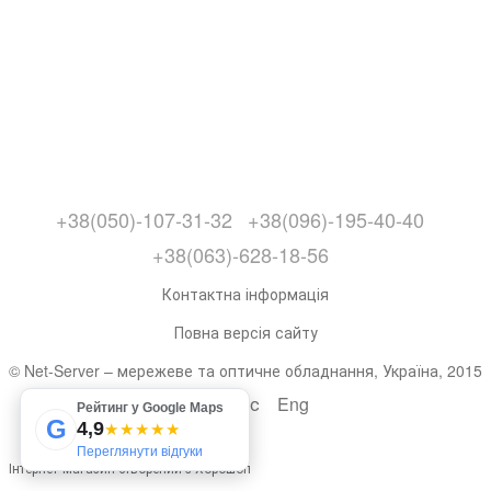
+38(050)-107-31-32
+38(096)-195-40-40
+38(063)-628-18-56
Контактна інформація
Повна версія сайту
© Net-Server – мережеве та оптичне обладнання, Україна, 2015
Укр
Рус
Eng
Рейтинг у Google Maps
G
4,9
★★★★★
Переглянути відгуки
Інтернет-магазин створений з Хорошоп