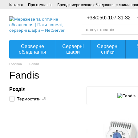
Перейти до основного контенту
Каталог
Про компанію
Бренди мережевого обладнання, з якими прац
Угода користувача
+38(050)-107-31-32
Серверне
Серверні
Серверні
обладнання
шафи
стійки
Головна
Fandis
Fandis
Розділ
10
Термостати