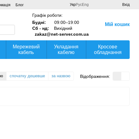
Укр
Рус
Eng
Вхід
рмація
Блог
Графік роботи:
Будні:
09:00–19:00
Мій кошик
Сб - нд:
Вихідний
zakaz@net-server.com.ua
Мережевий
Укладання
Кросове
кабель
кабелю
обладнання
тю
спочатку дешевше
за назвою
Відображення: