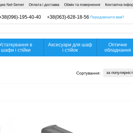
ює Net-Server
Оплата і доставка
Обмін та повернення
Контактна інфо
+38(096)-195-40-40
+38(063)-628-18-56
Передзвонити вам?
Устаткування в
Аксесуари для шаф
Оптичне
шафи і стійки
і стійок
обладнання
за популярніс
Сортування: