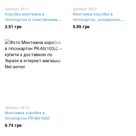
Артикул: 3611
Артикул: 3612
Коробка монтажна в
Монтажна коробка в
гіпсокартон із пластиковими
гіпсокартон, складальна
лапками PK-60(109)
PK60P(100)C(026)
3.51 грн
5.95 грн
Артикул: 3613
Монтажна коробка в
гіпсокартон PK-60(103)С
9.74 грн