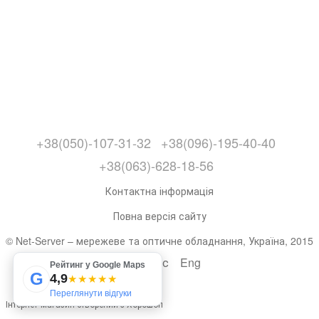
+38(050)-107-31-32
+38(096)-195-40-40
+38(063)-628-18-56
Контактна інформація
Повна версія сайту
© Net-Server – мережеве та оптичне обладнання, Україна, 2015
Укр
Рус
Eng
Рейтинг у Google Maps
G
4,9
★★★★★
Переглянути відгуки
Інтернет-магазин створений з Хорошоп