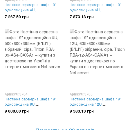
Настінна серверна шафа 19"
Настінна серверна шафа 19"
односекційна 4U,
односекційна 6U,
280x600x395мм (В*Ш*Г)
370x600x395мм (В*Ш*Г)
7 267.50 грн
7 873.13 грн
зібраний, сіра, Triton RBA-04-
зібраний, сіра, Triton RBA-06-
AS4-CAX-A1
AS4-CAX-A1
Артикул: 3764
Артикул: 3765
Настінна серверна шафа 19"
Настінна серверна шафа 19"
односекційна 9U,
односекційна 12U,
500x600x395мм (В*Ш*Г)
635x600x395мм (В*Ш*Г)
9 000.00 грн
9 583.13 грн
зібраний, сіра, Triton RBA-09-
зібраний, сіра, Triton RBA-12-
AS4-CAX-A1
AS4-CAX-A1
Показати ще 20 товарів