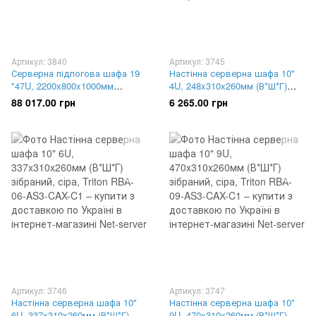
Артикул: 3840
Артикул: 3745
Серверна підлогова шафа 19
Настінна серверна шафа 10"
"47U, 2200x800x1000мм
4U, 248x310x260мм (В*Ш*Г)
(В*Ш*Г) Triton, RMA-47-A81-
зібраний, сіра, Triton RBA-04-
88 017.00 грн
6 265.00 грн
CAX-A1
AS3-CAX-C1
Артикул: 3746
Артикул: 3747
Настінна серверна шафа 10"
Настінна серверна шафа 10"
6U, 337x310x260мм (В*Ш*Г)
9U, 470x310x260мм (В*Ш*Г)