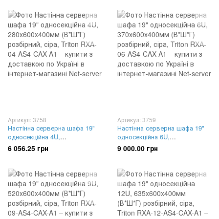
A95-CAX-A16
A95-CAX-A17
Артикул: 3758
Артикул: 3759
Настінна серверна шафа 19"
Настінна серверна шафа 19"
односекційна 4U,
односекційна 6U,
280x600x400мм (В*Ш*Г)
370x600x400мм (В*Ш*Г)
6 056.25 грн
9 000.00 грн
розбірний, сіра, Triton RXA-04-
розбірний, сіра, Triton RXA-06-
AS4-CAX-A1
AS4-CAX-A1