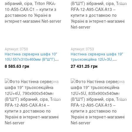
Артикул: 3750
Артикул: 3753
Настінна серверна шафа 10"
Настінна серверна шафа 19"
10U 557x310x460мм (В*Ш*Г)
трьохсекційна 12U+3U,
зібраний, сіра, Triton RKA-10-
745x900x540мм (В*Ш*Г)
8 585.63 грн
27 431.25 грн
AS5-CAX-C1
зібраний, сіра, Triton RFA-12-
A95-CAX-A13