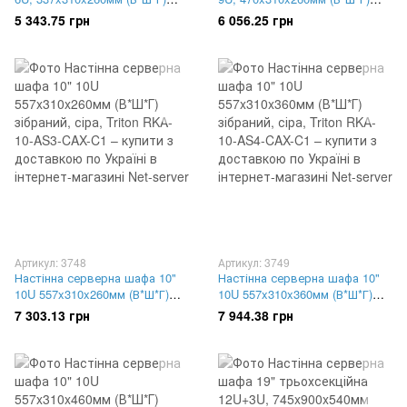
зібраний, сіра, Triton RBA-06-
зібраний, сіра, Triton RBA-09-
5 343.75 грн
6 056.25 грн
AS3-CAX-C1
AS3-CAX-C1
Артикул: 3748
Артикул: 3749
Настінна серверна шафа 10"
Настінна серверна шафа 10"
10U 557x310x260мм (В*Ш*Г)
10U 557x310x360мм (В*Ш*Г)
зібраний, сіра, Triton RKA-10-
зібраний, сіра, Triton RKA-10-
7 303.13 грн
7 944.38 грн
AS3-CAX-C1
AS4-CAX-C1