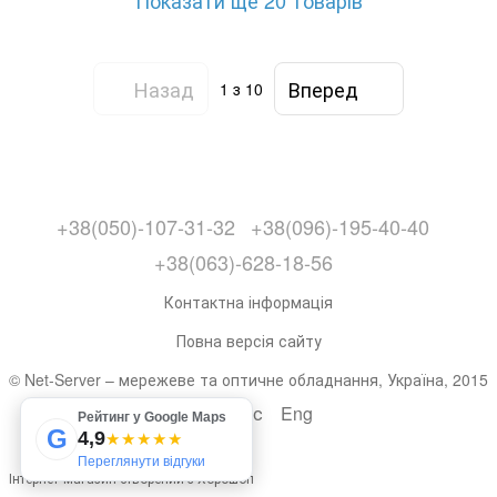
Назад
Вперед
1
з 10
+38(050)-107-31-32
+38(096)-195-40-40
+38(063)-628-18-56
Контактна інформація
Повна версія сайту
© Net-Server – мережеве та оптичне обладнання, Україна, 2015
Укр
Рус
Eng
Рейтинг у Google Maps
G
4,9
★★★★★
Переглянути відгуки
Інтернет-магазин створений з Хорошоп