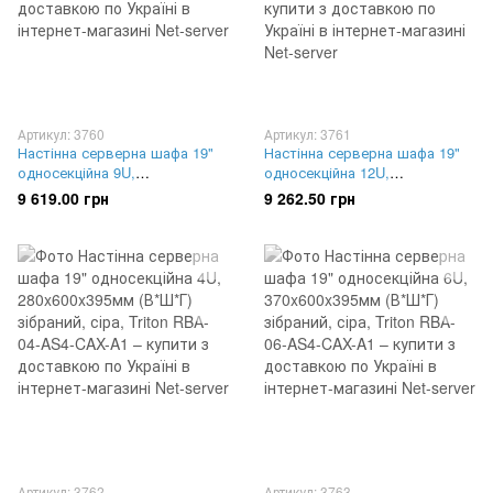
Артикул: 3760
Артикул: 3761
Настінна серверна шафа 19"
Настінна серверна шафа 19"
односекційна 9U,
односекційна 12U,
520x600x400мм (В*Ш*Г)
635x600x400мм (В*Ш*Г)
9 619.00 грн
9 262.50 грн
розбірний, сіра, Triton RXA-09-
розбірний, сіра, Triton RXA-12-
AS4-CAX-A1
AS4-CAX-A1
Артикул: 3762
Артикул: 3763