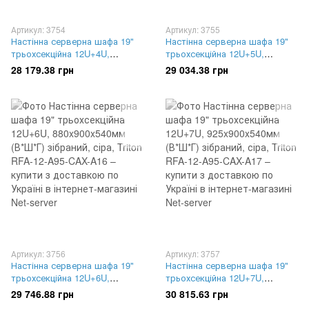
Артикул: 3754
Артикул: 3755
Настінна серверна шафа 19"
Настінна серверна шафа 19"
трьохсекційна 12U+4U,
трьохсекційна 12U+5U,
790x900x540мм (В*Ш*Г)
835x900x540мм (В*Ш*Г)
28 179.38 грн
29 034.38 грн
зібраний, сіра, Triton RFA-12-
зібраний, сіра, Triton RFA-12-
A95-CAX-A14
A95-CAX-A15
Артикул: 3756
Артикул: 3757
Настінна серверна шафа 19"
Настінна серверна шафа 19"
трьохсекційна 12U+6U,
трьохсекційна 12U+7U,
880x900x540мм (В*Ш*Г)
925x900x540мм (В*Ш*Г)
29 746.88 грн
30 815.63 грн
зібраний, сіра, Triton RFA-12-
зібраний, сіра, Triton RFA-12-