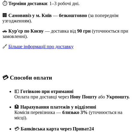
⏱
Терміни доставки
: 1–3 робочі дні.
🏢
Самовивіз у м. Київ
—
безкоштовно
(за попереднім
узгодженням).
🚗
Кур'єр по Києву
— доставка від
90 грн
(уточнюється при
замовленні).
🔗
Більше інформації про доставку
💳
Способи оплати
💵
Готівкою при отриманні
Оплата при доставці через
Нову Пошту
або
Укрпошту.
🏦
Нарахування платежів у відділенні
Комісія перевізника —
близько 3%
(уточнюється на
місці).
💳
Банківська карта через Приват24