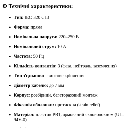
⚙️
Технічні характеристики:
Тип:
IEC-320 C13
Форма:
пряма
Номінальна напруга:
220–250 В
Номінальний струм:
10 А
Частота:
50 Гц
Кількість контактів:
3 (фаза, нейтраль, заземлення)
Тип з'єднання:
гвинтове кріплення
Діаметр кабелю:
до 7 мм
Корпус:
розбірний, багаторазовий монтаж
Фіксація оболонки:
притискна (strain relief)
Матеріал:
пластик РВТ, армований скловолокном (UL-
94V-0)