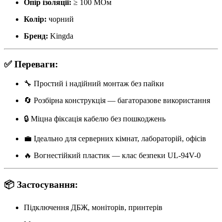
Опір ізоляції:
≥ 100 МОм
Колір:
чорний
Бренд:
Kingda
✅
Переваги:
🔧 Простий і надійний монтаж без пайки
🔄 Розбірна конструкція — багаторазове використання
🔒 Міцна фіксація кабелю без пошкоджень
💼 Ідеально для серверних кімнат, лабораторій, офісів
🔥 Вогнестійкий пластик — клас безпеки UL-94V-0
📦
Застосування:
Підключення ДБЖ, моніторів, принтерів