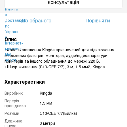
консультація
До обраного
Порівняти
Опис
• Кабель живлення Kingda призначений для підключення
мережевих фільтрів, моніторів, аудіо/відеоапаратури,
принтерів та іншого обладнання до мережі 220 В.
• Шнур живлення (С13-CEE 7/7), 3 м, 1.5 мм2, Kingda
Характеристики
Виробник
Kingda
Переріз
1.5 мм
провідника
Роз'єми
C13/CEE 7/7(Вилка)
Довжина
3 метри
шнура