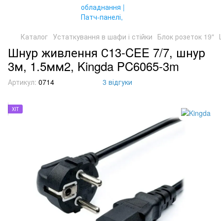
Каталог
Устаткування в шафи і стійки
Блок розеток 19"
Шнур живлення С13-CEE 7/7, шнур
3м, 1.5мм2, Kingda PC6065-3m
Артикул:
0714
3 відгуки
ХІТ