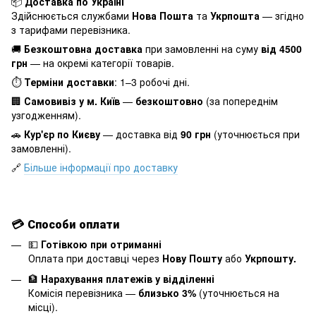
📦
Доставка по Україні
Здійснюється службами
Нова Пошта
та
Укрпошта
— згідно
з тарифами перевізника.
🚚
Безкоштовна доставка
при замовленні на суму
від 4500
грн
— на окремі категорії товарів.
⏱
Терміни доставки
: 1–3 робочі дні.
🏢
Самовивіз у м. Київ
—
безкоштовно
(за попереднім
узгодженням).
🚗
Кур'єр по Києву
— доставка від
90 грн
(уточнюється при
замовленні).
🔗
Більше інформації про доставку
💳
Способи оплати
💵
Готівкою при отриманні
Оплата при доставці через
Нову Пошту
або
Укрпошту.
🏦
Нарахування платежів у відділенні
Комісія перевізника —
близько 3%
(уточнюється на
місці).